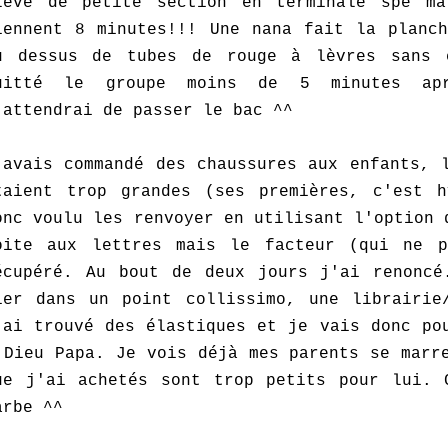
lève de petite section en terminale spé ma
iennent 8 minutes!!! Une nana fait la planch
u dessus de tubes de rouge à lèvres sans 
uitté le groupe moins de 5 minutes apr
'attendrai de passer le bac ^^
'avais commandé des chaussures aux enfants, 
taient trop grandes (ses premières, c'est h
onc voulu les renvoyer en utilisant l'option 
oite aux lettres mais le facteur (qui ne 
écupéré. Au bout de deux jours j'ai renoncé
ier dans un point collissimo, une librairie/
'ai trouvé des élastiques et je vais donc po
 Dieu Papa. Je vois déjà mes parents se marr
ue j'ai achetés sont trop petits pour lui. 
arbe ^^