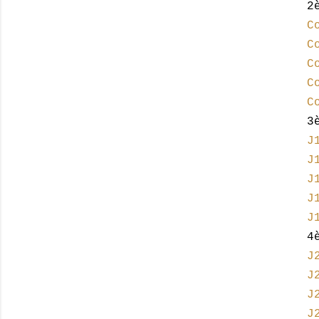
2
C
C
C
C
C
3
J
J
J
J
J
4
J
J
J
J