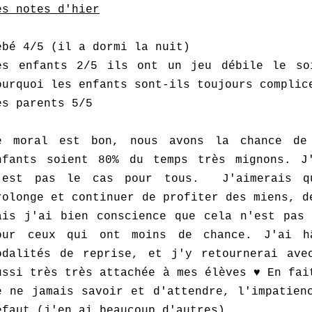
es notes d'hier
ébé 4/5 (il a dormi la nuit)
es enfants 2/5 ils ont un jeu débile le so
ourquoi les enfants sont-ils toujours complic
es parents 5/5
e moral est bon, nous avons la chance de
nfants soient 80% du temps très mignons. J
'est pas le cas pour tous. J'aimerais q
rolonge et continuer de profiter des miens, d
ais j'ai bien conscience que cela n'est pas 
our ceux qui ont moins de chance. J'ai h
odalités de reprise, et j'y retournerai ave
ussi très très attachée à mes élèves ♥ En fai
e ne jamais savoir et d'attendre, l'impatien
éfaut (j'en ai beaucoup d'autres).