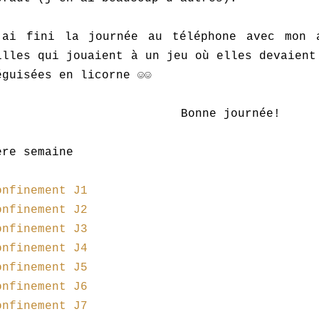
'ai fini la journée au téléphone avec mon 
illes qui jouaient à un jeu où elles devaient
éguisées en licorne ☺☺
Bonne journée!
ère semaine
onfinement J1
onfinement J2
onfinement J3
onfinement J4
onfinement J5
onfinement J6
onfinement J7