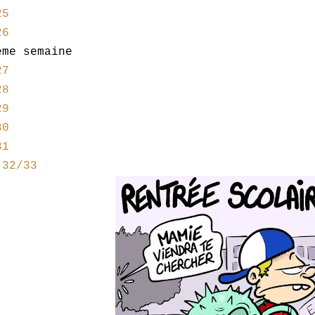
25
26
ème semaine
27
28
29
30
31
 32/33