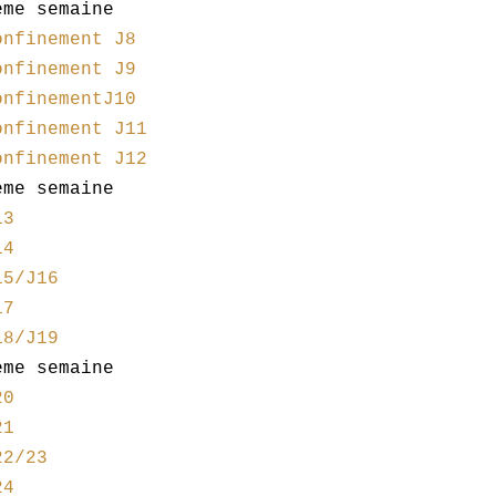
ème semaine
onfinement J8
onfinement J9
onfinementJ10
onfinement J11
onfinement J12
ème semaine
13
14
15/J16
17
18/J19
ème semaine
20
21
22/23
24