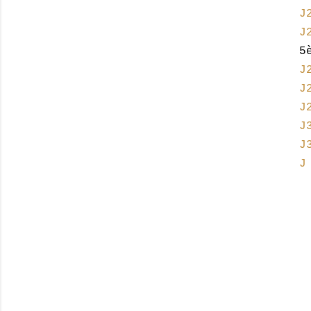
J
J
5
J
J
J
J
J
J