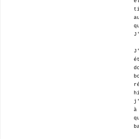
é
t
a
q
J
J
é
d
b
r
h
j
à
q
b