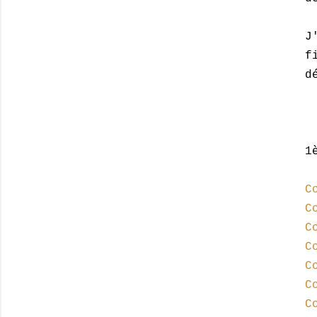
J
f
d
1
C
C
C
C
C
C
C