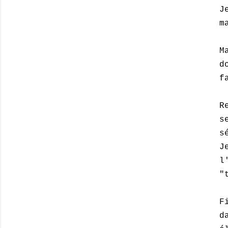
J
m
M
d
f
R
s
s
J
l
"
F
d