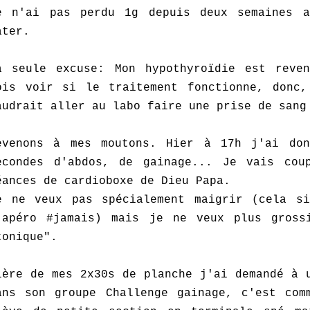
e n'ai pas perdu 1g depuis deux semaines 
ater.
a seule excuse: Mon hypothyroïdie est reve
ois voir si le traitement fonctionne, donc,
audrait aller au labo faire une prise de sang
evenons à mes moutons. Hier à 17h j'ai do
econdes d'abdos, de gainage... Je vais cou
éances de cardioboxe de Dieu Papa.
e ne veux pas spécialement maigrir (cela si
'apéro #jamais) mais je ne veux plus gross
tonique".
ière de mes 2x30s de planche j'ai demandé à 
ans son groupe Challenge gainage, c'est com