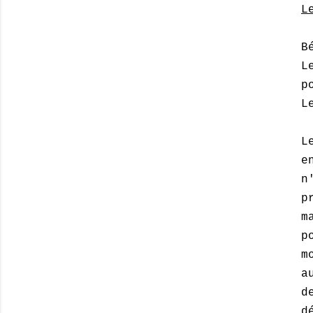
L
B
L
p
L
L
e
n
p
m
p
m
a
d
d