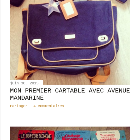
l
e
s
juin 30, 2015
MON PREMIER CARTABLE AVEC AVENUE
MANDARINE
Partager
4 commentaires