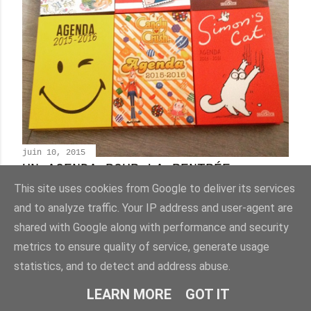
juin 10, 2015
UN AGENDA POUR LA RENTRÉE
[CONCOURS]
This site uses cookies from Google to deliver its services
Partager
2 commentaires
and to analyze traffic. Your IP address and user-agent are
shared with Google along with performance and security
metrics to ensure quality of service, generate usage
statistics, and to detect and address abuse.
LEARN MORE
GOT IT