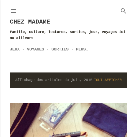
Accéder au contenu principal
CHEZ MADAME
Famille, culture, lectures, sorties, jeux, voyages ici
ou ailleurs
JEUX
VOYAGES
SORTIES
PLUS…
Affichage des articles du juin, 2015
TOUT AFFICHER
A
r
t
i
c