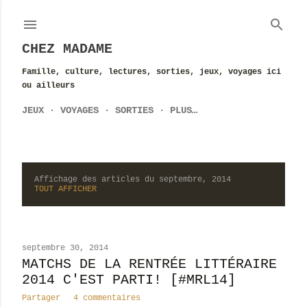
Accéder au contenu principal
CHEZ MADAME
Famille, culture, lectures, sorties, jeux, voyages ici
ou ailleurs
JEUX
VOYAGES
SORTIES
PLUS…
Affichage des articles du septembre, 2014
A
TOUT AFFICHER
r
t
septembre 30, 2014
i
MATCHS DE LA RENTRÉE LITTÉRAIRE
2014 C'EST PARTI! [#MRL14]
c
Partager
4 commentaires