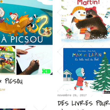
À PICSOU
ire
novembre 29, 2017
DES LIVRES POU