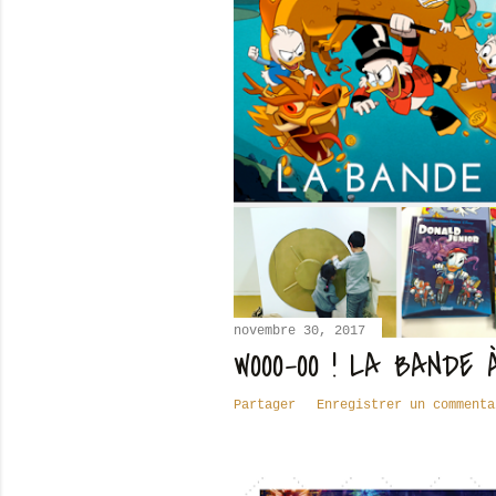
c
l
e
s
novembre 30, 2017
WOOO-OO ! LA BANDE 
Partager
Enregistrer un commenta