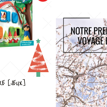
XE [JEUX]