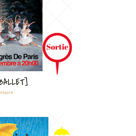
BALLET]
entaire