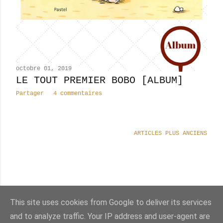
octobre 01, 2019
LE TOUT PREMIER BOBO [ALBUM]
Partager
4 commentaires
ARTICLES PLUS ANCIENS
Nombre total de pages vues
This site uses cookies from Google to deliver its services
u
n
d
e
f
i
n
e
d
and to analyze traffic. Your IP address and user-agent are