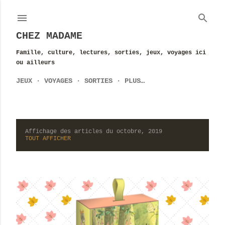
Accéder au contenu principal
CHEZ MADAME
Famille, culture, lectures, sorties, jeux, voyages ici
ou ailleurs
JEUX
VOYAGES
SORTIES
PLUS…
Affichage des articles du octobre, 2019
A
TOUT AFFICHER
r
t
i
c