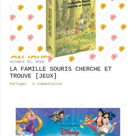
l
e
s
octobre 31, 2019
LA FAMILLE SOURIS CHERCHE ET
TROUVE [JEUX]
Partager
9 commentaires