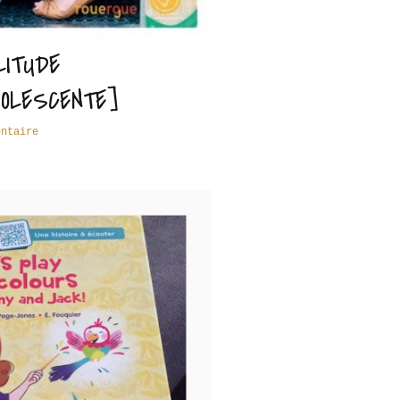
ITUDE
OLESCENTE]
entaire