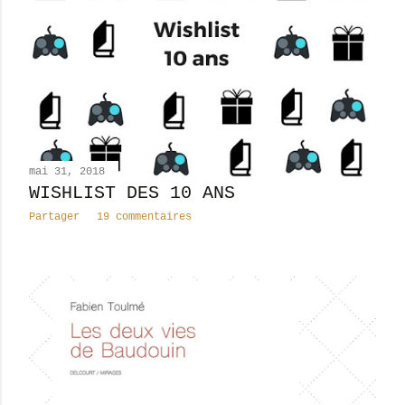
l
e
s
mai 31, 2018
WISHLIST DES 10 ANS
Partager
19 commentaires