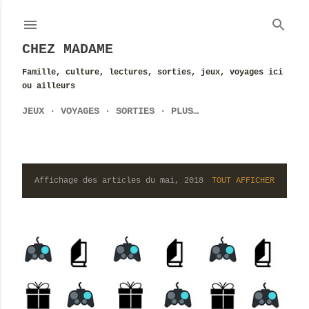
Accéder au contenu principal
CHEZ MADAME
Famille, culture, lectures, sorties, jeux, voyages ici
ou ailleurs
JEUX
VOYAGES
SORTIES
PLUS…
Affichage des articles du mai, 2018
TOUT AFFICHER
A
r
t
i
c