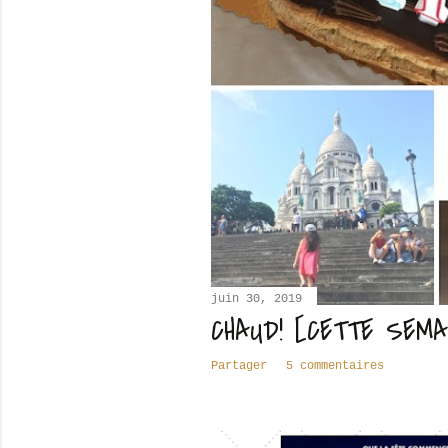
c
l
e
s
juin 30, 2019
CHAUD! [CETTE SEMA
Partager
5 commentaires