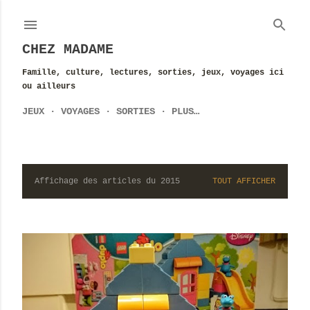
Accéder au contenu principal
CHEZ MADAME
Famille, culture, lectures, sorties, jeux, voyages ici
ou ailleurs
JEUX
VOYAGES
SORTIES
PLUS…
Affichage des articles du 2015
TOUT AFFICHER
A
r
t
i
c