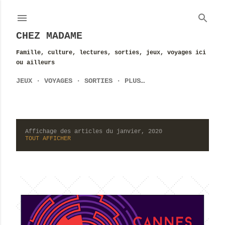
Accéder au contenu principal
CHEZ MADAME
Famille, culture, lectures, sorties, jeux, voyages ici
ou ailleurs
JEUX
VOYAGES
SORTIES
PLUS…
Affichage des articles du janvier, 2020
A
TOUT AFFICHER
r
t
i
c