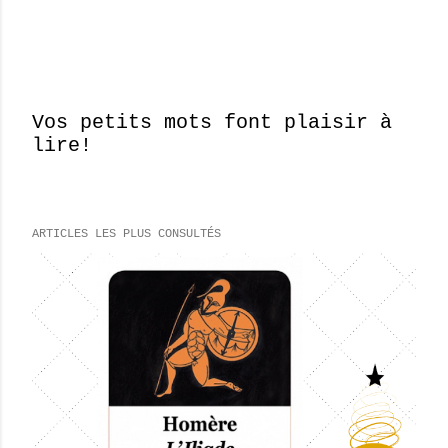
Vos petits mots font plaisir à
lire!
E
n
r
e
ARTICLES LES PLUS CONSULTÉS
g
i
s
t
r
e
r
u
n
c