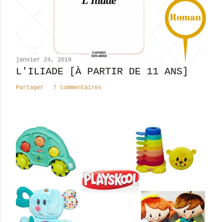
o
m
m
e
n
janvier 24, 2019
t
L'ILIADE [À PARTIR DE 11 ANS]
a
Partager
7 commentaires
i
r
e