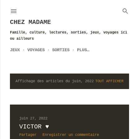
Accéder au contenu principal
CHEZ MADAME
Famille, culture, lectures, sorties, jeux, voyages ici
ou ailleurs
JEUX
VOYAGES
SORTIES
PLUS…
Affichage des articles du juin, 2022
TOUT AFFICHER
A
r
t
i
juin 27, 2022
VICTOR ♥
c
Partager
Enregistrer un commentaire