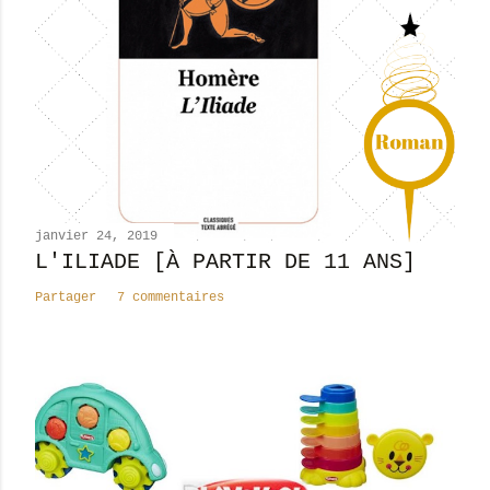
e
r
u
n
c
o
m
m
e
n
janvier 24, 2019
t
L'ILIADE [À PARTIR DE 11 ANS]
a
Partager
7 commentaires
i
r
e