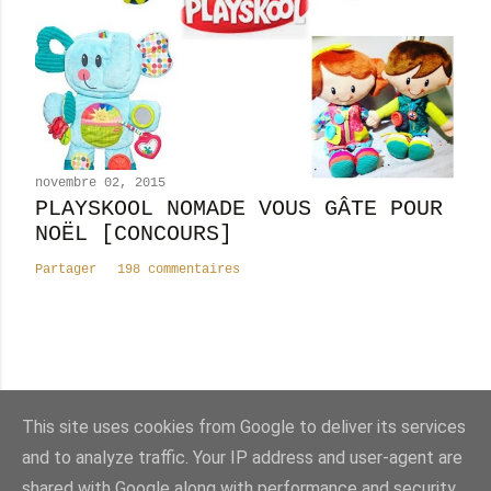
novembre 02, 2015
PLAYSKOOL NOMADE VOUS GÂTE POUR
NOËL [CONCOURS]
Partager
198 commentaires
Nombre total de pages vues
This site uses cookies from Google to deliver its services
8
2
4
3
9
9
6
and to analyze traffic. Your IP address and user-agent are
shared with Google along with performance and security