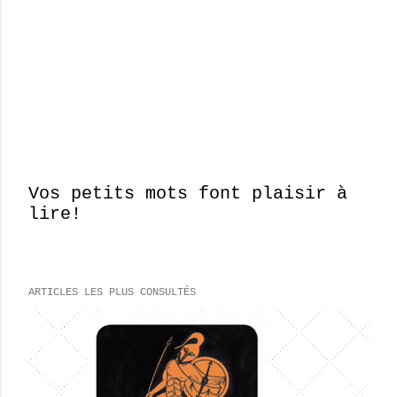
Vos petits mots font plaisir à
lire!
E
n
r
e
ARTICLES LES PLUS CONSULTÉS
g
i
s
t
r