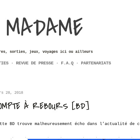
Accéder au contenu principal
 MADAME
res, sorties, jeux, voyages ici ou ailleurs
TIES
REVUE DE PRESSE
F.A.Q
PARTENARIATS
rs 28, 2018
OMPTE À REBOURS [BD]
tte BD trouve malheureusement écho dans l’actualité de 