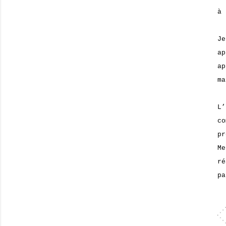
à 
Je
a
a
ma
L’
c
pr
Me
ré
pa