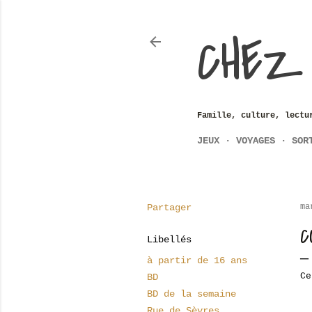
CHEZ
Famille, culture, lectu
JEUX
VOYAGES
SOR
Partager
ma
C
Libellés
à partir de 16 ans
Ce
BD
BD de la semaine
Rue de Sèvres