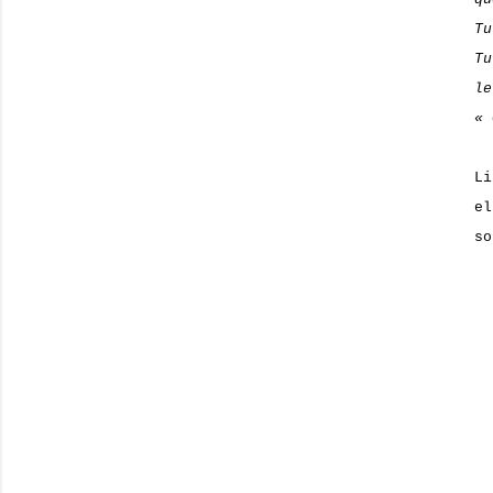
Tu
Tu
le
« 
Li
el
so