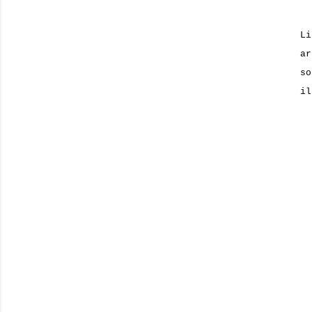
Li
ar
so
il