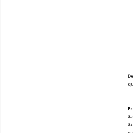
D
q
Pr
Sa
Si
qu