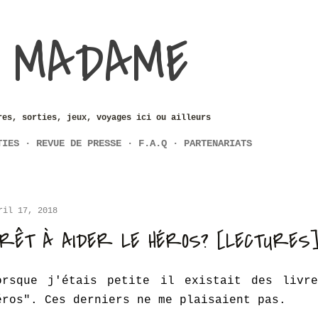
Accéder au contenu principal
 MADAME
res, sorties, jeux, voyages ici ou ailleurs
TIES
REVUE DE PRESSE
F.A.Q
PARTENARIATS
ril 17, 2018
RÊT À AIDER LE HÉROS? [LECTURES
orsque j'étais petite il existait des livr
éros". Ces derniers ne me plaisaient pas.