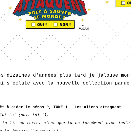
es dizaines d'années plus tard je jalouse mon
ui s'éclate avec la nouvelle collection parue
êt à aider le héros ?, TOME 1 : Les aliens attaquent
lut toi (oui, toi !),
 tu lis ce texte, c’est que tu es forcément bien insta
e tu devrais t’asseoir !)