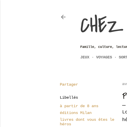
CHEZ
Famille, culture, lectu
JEUX
VOYAGES
SOR
Partager
av
P
Libellés
à partir de 8 ans
L
éditions Milan
livres dont vous êtes le
h
héros