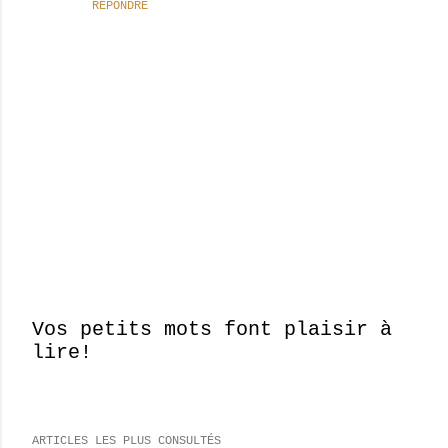
RÉPONDRE
Vos petits mots font plaisir à
lire!
E
n
r
e
ARTICLES LES PLUS CONSULTÉS