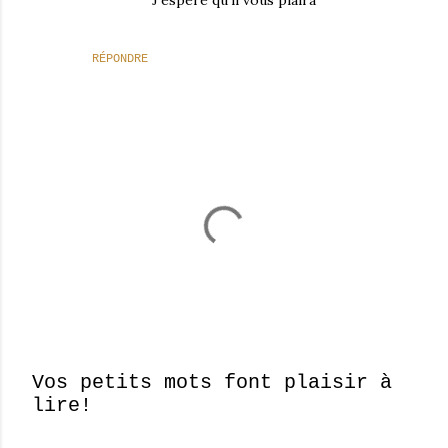
J'espère qu'il vous plaira
RÉPONDRE
Vos petits mots font plaisir à
lire!
E
n