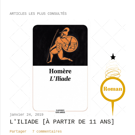
r
e
ARTICLES LES PLUS CONSULTÉS
g
i
s
t
r
e
r
u
n
c
o
m
m
e
n
janvier 24, 2019
t
L'ILIADE [À PARTIR DE 11 ANS]
a
Partager
7 commentaires
i