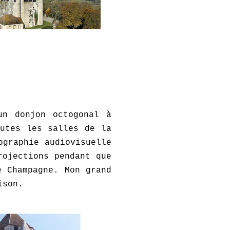
n donjon octogonal à
utes les salles de la
ographie audiovisuelle
rojections pendant que
de Champagne.
Mon grand
rison.