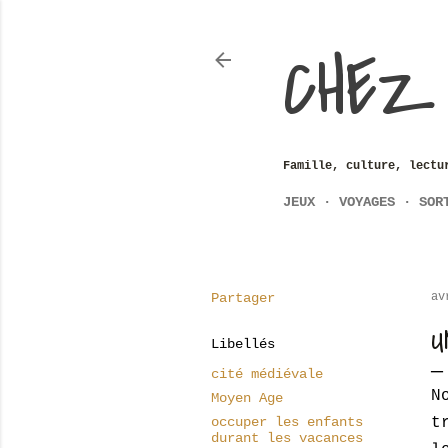
CHEZ
Famille, culture, lectu
JEUX
VOYAGES
SOR
Partager
av
U
Libellés
cité médiévale
N
Moyen Age
occuper les enfants
t
durant les vacances