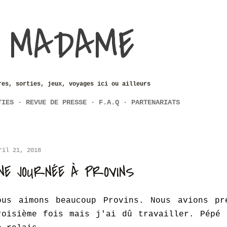
Accéder au contenu principal
 MADAME
res, sorties, jeux, voyages ici ou ailleurs
TIES
REVUE DE PRESSE
F.A.Q
PARTENARIATS
ril 21, 2018
NE JOURNÉE À PROVINS
ous aimons beaucoup Provins. Nous avions pr
roisième fois mais j'ai dû travailler. Pépé 