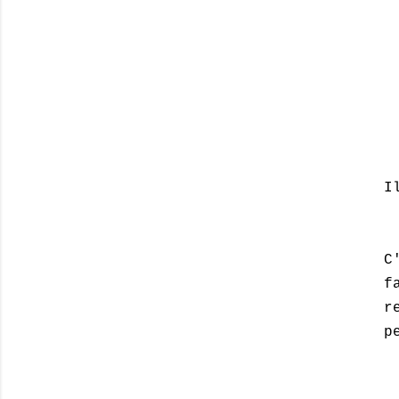
I
C
f
r
p