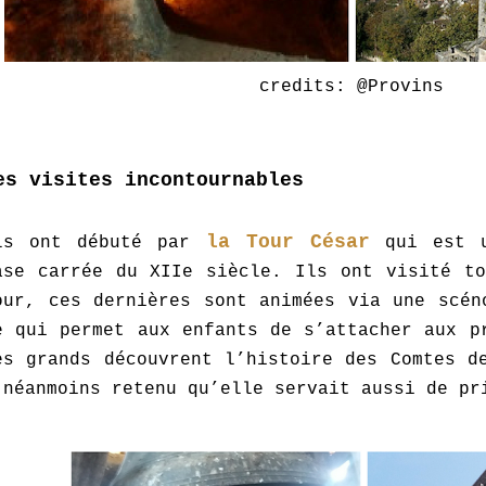
credits: @Provins
es visites incontournables
la Tour César
ls ont débuté par
qui
est u
ase carrée du XIIe siècle.
Ils ont visité to
our, ces dernières sont animées via une scén
e qui permet aux enfants de s’attacher aux p
es grands découvrent l’histoire des Comtes 
 néanmoins retenu qu’elle servait aussi de p