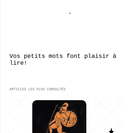
Vos petits mots font plaisir à
lire!
E
n
r
e
ARTICLES LES PLUS CONSULTÉS
g
i
s
t
r
e
r