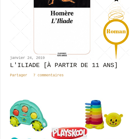
u
n
c
o
m
m
e
n
janvier 24, 2019
t
L'ILIADE [À PARTIR DE 11 ANS]
a
Partager
7 commentaires
i
r
e