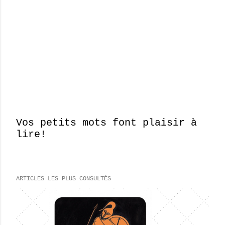
Vos petits mots font plaisir à
lire!
E
n
r
e
ARTICLES LES PLUS CONSULTÉS
g
i
s
t