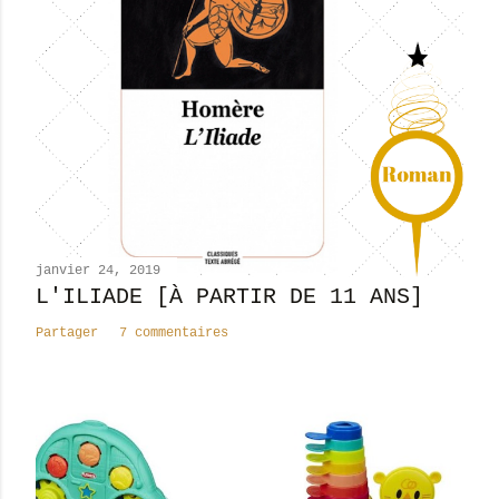
r
e
r
u
n
c
o
m
m
e
n
janvier 24, 2019
t
L'ILIADE [À PARTIR DE 11 ANS]
a
Partager
7 commentaires
i
r
e