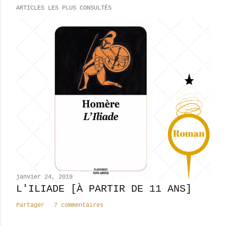
e
ARTICLES LES PLUS CONSULTÉS
g
i
s
t
r
e
r
u
n
c
o
m
m
e
n
janvier 24, 2019
t
L'ILIADE [À PARTIR DE 11 ANS]
a
Partager
7 commentaires
i
r