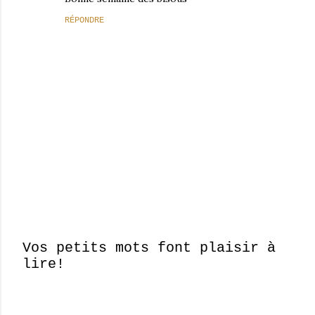
RÉPONDRE
Vos petits mots font plaisir à
lire!
E
n
r