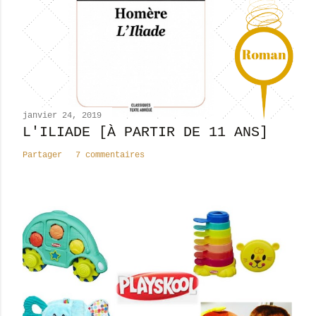
n
c
o
m
m
e
n
janvier 24, 2019
t
L'ILIADE [À PARTIR DE 11 ANS]
a
Partager
7 commentaires
i
r
e