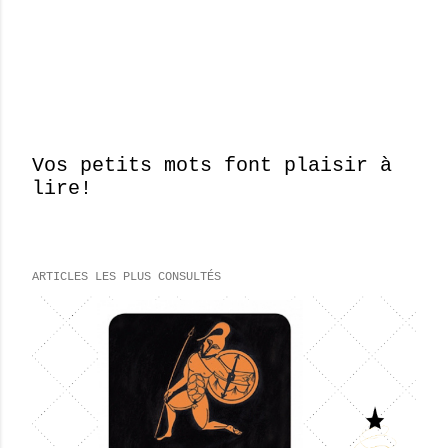
Vos petits mots font plaisir à
lire!
E
n
r
e
ARTICLES LES PLUS CONSULTÉS
g
i
s
t
r
e
r
u