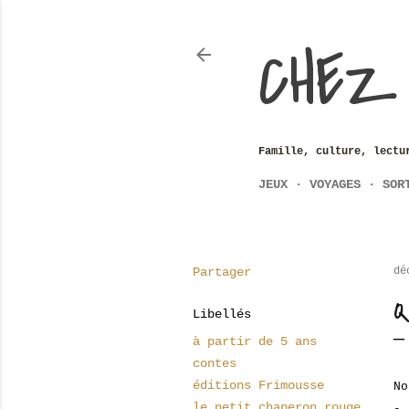
CHEZ
Famille, culture, lectu
JEUX
VOYAGES
SOR
Partager
dé
Q
Libellés
à partir de 5 ans
contes
éditions Frimousse
No
le petit chaperon rouge