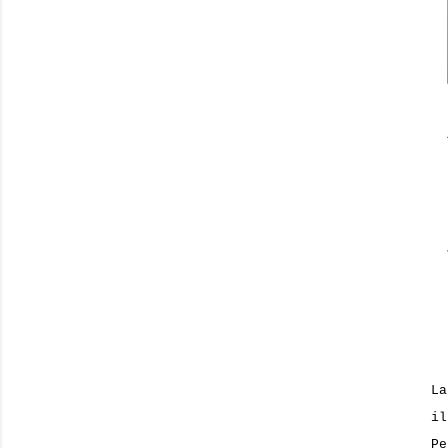
La
il
P