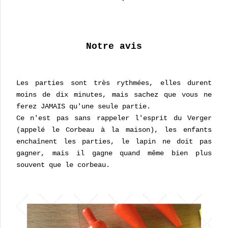
Notre avis
Les parties sont très rythmées, elles durent
moins de dix minutes, mais sachez que vous ne
ferez JAMAIS qu'une seule partie.
Ce n'est pas sans rappeler l'esprit du Verger
(appelé le Corbeau à la maison), les enfants
enchaînent les parties, le lapin ne doit pas
gagner, mais il gagne quand même bien plus
souvent que le corbeau.