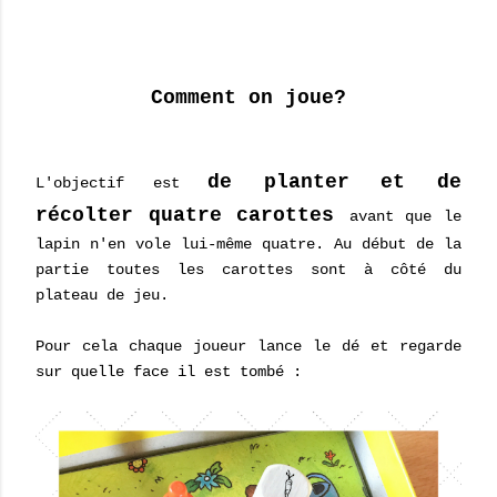
Comment on joue?
de planter et de
L'objectif est
récolter quatre carottes
avant que le
lapin n'en vole lui-même quatre. Au début de la
partie toutes les carottes sont à côté du
plateau de jeu.
Pour cela chaque joueur lance le dé et regarde
sur quelle face il est tombé :