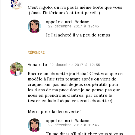
C'est rigolo, on n'a pas la même boite que vous
:) (mais l'intérieur c'est tout pareil !)
appelez moi Madame
22 décembre 2017 à 19:45
Je l'ai acheté il y a peu de temps
RÉPONDRE
Annaelle
22 décembre 2017 à 12:55
Encore un chouette jeu Haba ! C'est vrai que ce
modèle à l'air très tentant après on vient de
craquer sur pas mal de jeux coopératifs pour
les 4 ans de ma puce donc je ne pense pas que
nous en prendrons d'autres, par contre le
tester en ludothèque ce serait chouette :)
Merci pour la découverte !
appelez moi Madame
22 décembre 2017 à 19:45
Tu me diras s'il plait chez vous si vous