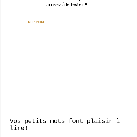
arrivez à le tester ♥
RÉPONDRE
Vos petits mots font plaisir à
lire!
E
n