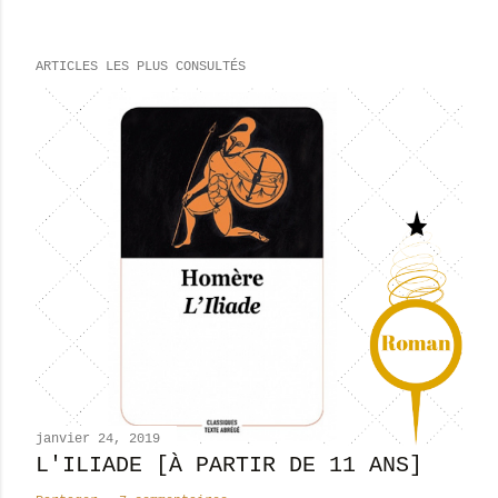
r
e
ARTICLES LES PLUS CONSULTÉS
g
i
s
t
r
e
r
u
n
c
o
m
m
e
n
janvier 24, 2019
t
L'ILIADE [À PARTIR DE 11 ANS]
a