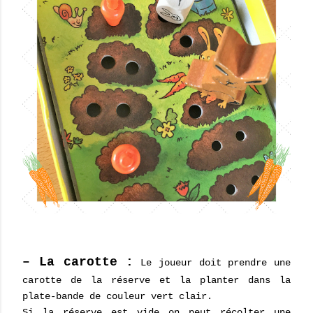
– La carotte :
Le joueur doit prendre une
carotte de la réserve et la planter dans la
plate-bande de couleur vert clair.
Si la réserve est vide on peut récolter une