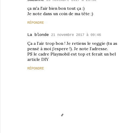
20 novembre 2017 à 21:50
ça m'a l'air bien bon tout ça :)
Je note dans un coin de ma tête ;)
RÉPONDRE
La blonde
21 novembre 2017 à 09:46
Ça a l’air trop bon ! Je retiens le veggie (tu as
pensé à moi j’espere !). Je note l’adresse.
PS le cadre Playmobil est top et ferait un bel
article DIY
RÉPONDRE