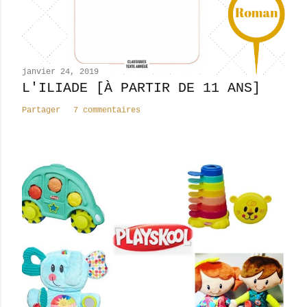
o
m
m
e
n
janvier 24, 2019
t
L'ILIADE [À PARTIR DE 11 ANS]
a
Partager
7 commentaires
i
r
e