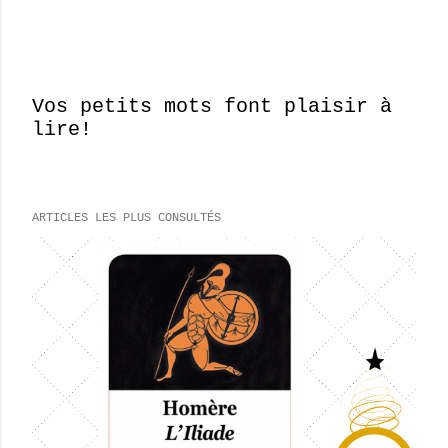
Vos petits mots font plaisir à
lire!
E
n
r
e
ARTICLES LES PLUS CONSULTÉS
g
i
s
t
r
e
r
u
n
c