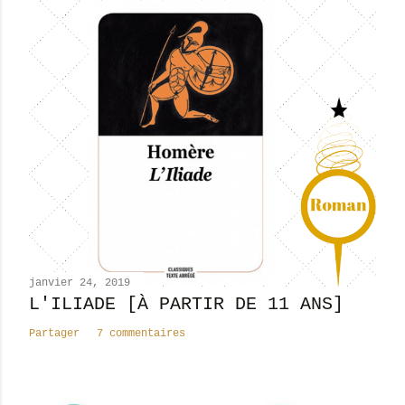
i
s
t
r
e
r
u
n
c
o
m
m
e
n
janvier 24, 2019
t
L'ILIADE [À PARTIR DE 11 ANS]
a
Partager
7 commentaires
i
r
e