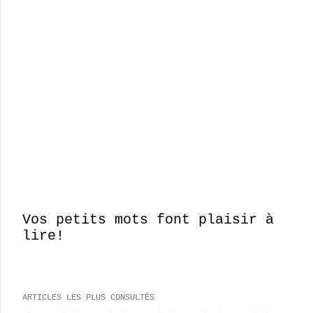
Vos petits mots font plaisir à
lire!
E
n
r
e
ARTICLES LES PLUS CONSULTÉS
g