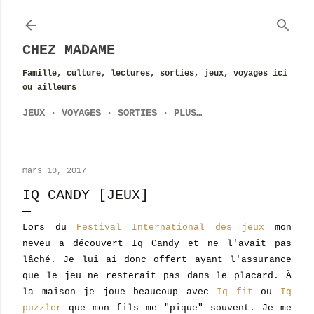
Accéder au contenu principal
CHEZ MADAME
Famille, culture, lectures, sorties, jeux, voyages ici
ou ailleurs
JEUX
VOYAGES
SORTIES
PLUS…
mars 10, 2017
IQ CANDY [JEUX]
Lors du
Festival International des jeux
mon
neveu a découvert Iq Candy et ne l'avait pas
lâché. Je lui ai donc offert ayant l'assurance
que le jeu ne resterait pas dans le placard. À
la maison je joue beaucoup avec
Iq fit
ou
Iq
puzzler
que mon fils me "pique" souvent. Je me