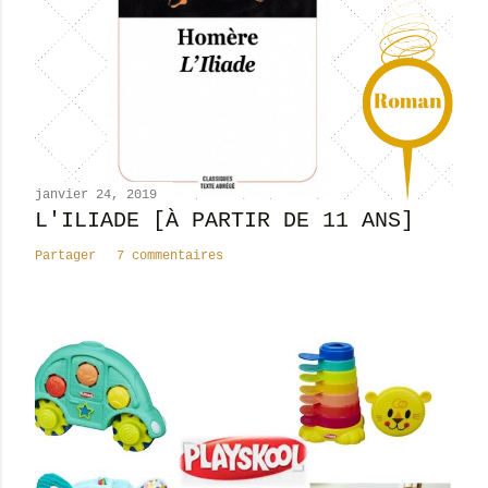
u
n
c
o
m
m
e
n
janvier 24, 2019
t
L'ILIADE [À PARTIR DE 11 ANS]
a
Partager
7 commentaires
i
r
e