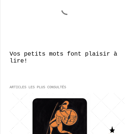
Vos petits mots font plaisir à
lire!
E
n
r
e
ARTICLES LES PLUS CONSULTÉS
g
i
s
t
r
e
r