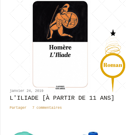
s
t
r
e
r
u
n
c
o
m
m
e
n
janvier 24, 2019
t
L'ILIADE [À PARTIR DE 11 ANS]
a
Partager
7 commentaires
i
r
e