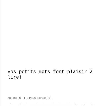
Vos petits mots font plaisir à
lire!
E
n
r
e
ARTICLES LES PLUS CONSULTÉS
g
i