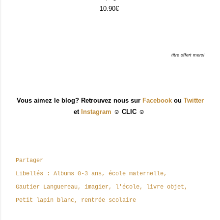
10.90€
titre offert merci
Vous aimez le blog? Retrouvez nous sur
Facebook
ou
Twitter
et
Instagram
☺ CLIC ☺
Partager
Libellés :
Albums 0-3 ans
école maternelle
Gautier Languereau
imagier
l'école
livre objet
Petit lapin blanc
rentrée scolaire