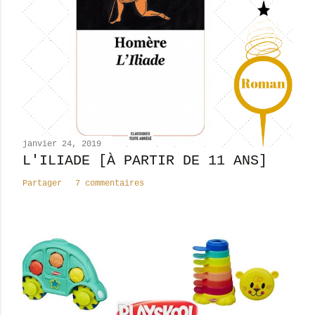
r
u
n
c
o
m
m
e
n
janvier 24, 2019
t
L'ILIADE [À PARTIR DE 11 ANS]
a
Partager
7 commentaires
i
r
e