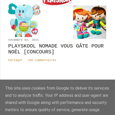
novembre 02, 2015
PLAYSKOOL NOMADE VOUS GÂTE POUR
NOËL [CONCOURS]
Partager
198 commentaires
This site uses cookies from Google to deliver its services
Nombre total de pages vues
and to analyze traffic. Your IP address and user-agent are
shared with Google along with performance and security
Fourni par Blogger
metrics to ensure quality of service, generate usage