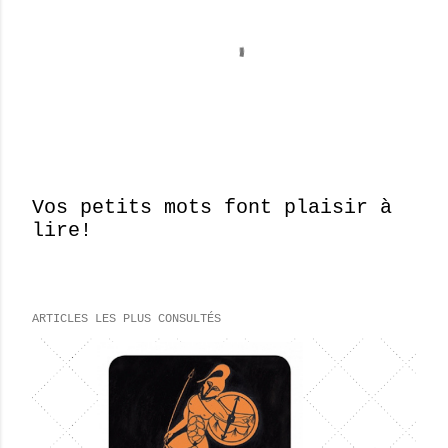
Vos petits mots font plaisir à
lire!
E
n
r
e
ARTICLES LES PLUS CONSULTÉS
g
i
s
t
r
e