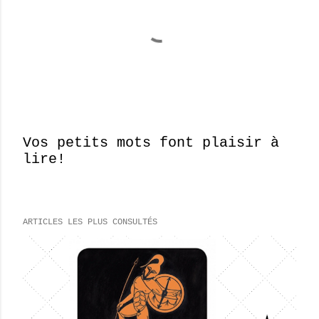
Vos petits mots font plaisir à
lire!
E
n
r
e
ARTICLES LES PLUS CONSULTÉS
g
i
s
t
r
e