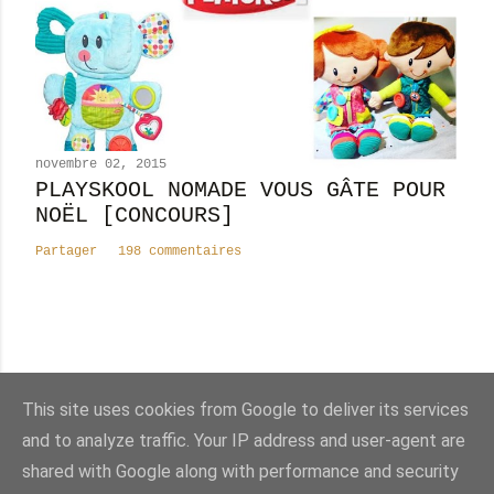
novembre 02, 2015
PLAYSKOOL NOMADE VOUS GÂTE POUR
NOËL [CONCOURS]
Partager
198 commentaires
Nombre total de pages vues
This site uses cookies from Google to deliver its services
8
2
4
8
7
2
9
and to analyze traffic. Your IP address and user-agent are
shared with Google along with performance and security