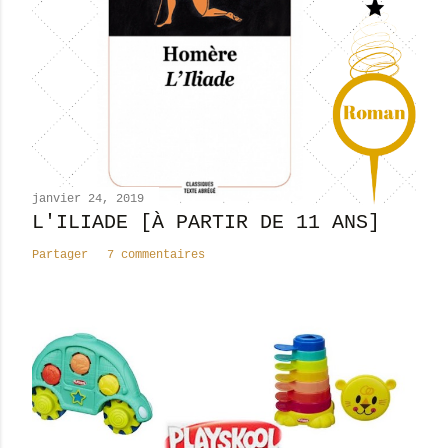
r
u
n
c
o
m
m
e
n
janvier 24, 2019
t
L'ILIADE [À PARTIR DE 11 ANS]
a
Partager
7 commentaires
i
r
e