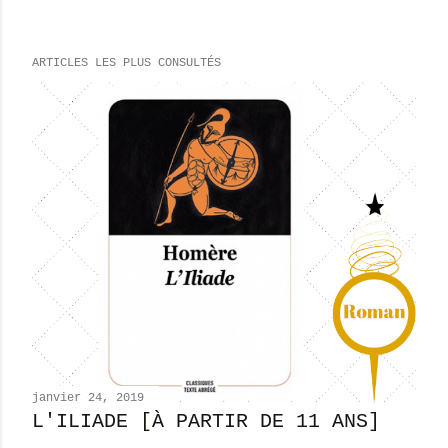
n
r
e
ARTICLES LES PLUS CONSULTÉS
g
i
s
t
r
e
r
u
n
c
o
m
m
e
n
janvier 24, 2019
t
L'ILIADE [À PARTIR DE 11 ANS]
a