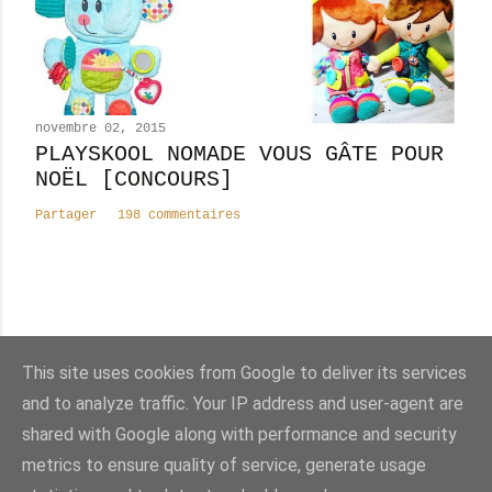
novembre 02, 2015
PLAYSKOOL NOMADE VOUS GÂTE POUR
NOËL [CONCOURS]
Partager
198 commentaires
Nombre total de pages vues
This site uses cookies from Google to deliver its services
8
2
4
2
1
5
8
and to analyze traffic. Your IP address and user-agent are
shared with Google along with performance and security
Fourni par Blogger
metrics to ensure quality of service, generate usage