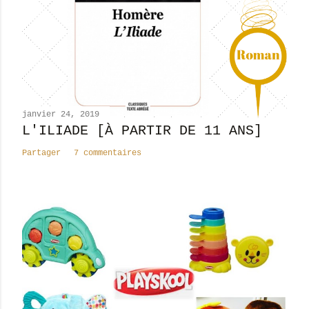
n
c
o
m
m
e
n
janvier 24, 2019
t
L'ILIADE [À PARTIR DE 11 ANS]
a
Partager
7 commentaires
i
r
e