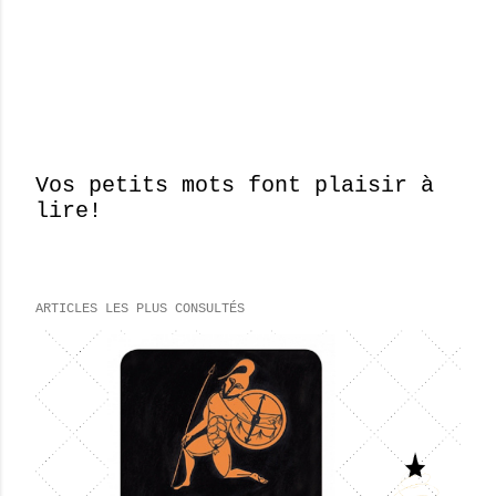
Vos petits mots font plaisir à
lire!
E
n
r
e
ARTICLES LES PLUS CONSULTÉS
g
i
s
t
r
e
r
u