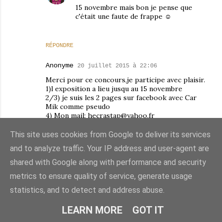
15 novembre mais bon je pense que
c'était une faute de frappe ☺
RÉPONDRE
Anonyme
20 juillet 2015 à 22:06
Merci pour ce concours,je participe avec plaisir.
1)l exposition a lieu jusqu au 15 novembre
2/3) je suis les 2 pages sur facebook avec Car
Mik comme pseudo
4) Mon mail: hecrastap@yahoo.fr
appelez moi Madame
This site uses cookies from Google to deliver its services
28 juillet 2015 à 01:47
and to analyze traffic. Your IP address and user-agent are
7
shared with Google along with performance and security
metrics to ensure quality of service, generate usage
RÉPONDRE
statistics, and to detect and address abuse.
Unknown
24 juillet 2015 à 15:04
LEARN MORE
GOT IT
Bonjour