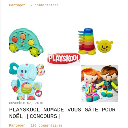
a
Partager
7 commentaires
i
r
e
novembre 02, 2015
PLAYSKOOL NOMADE VOUS GÂTE POUR
NOËL [CONCOURS]
Partager
198 commentaires