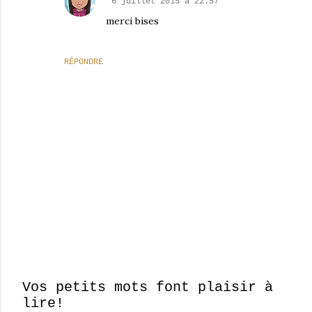
6 juillet 2015 à 22:57
merci bises
RÉPONDRE
Vos petits mots font plaisir à
lire!
E