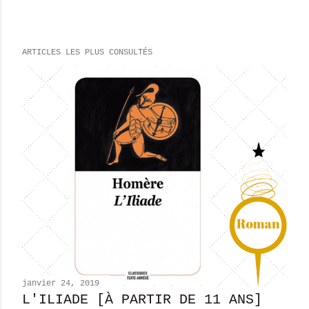
n
r
e
ARTICLES LES PLUS CONSULTÉS
g
i
s
t
r
e
r
u
n
c
o
m
m
e
n
janvier 24, 2019
t
L'ILIADE [À PARTIR DE 11 ANS]