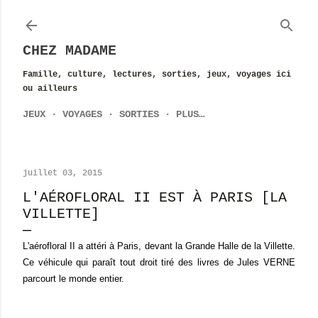
Accéder au contenu principal
CHEZ MADAME
Famille, culture, lectures, sorties, jeux, voyages ici
ou ailleurs
JEUX
VOYAGES
SORTIES
PLUS…
juillet 03, 2015
L'AÉROFLORAL II EST À PARIS [LA
VILLETTE]
L'aérofloral II a attéri à Paris, devant la Grande Halle de la Villette.
Ce véhicule qui paraît tout droit tiré des livres de Jules VERNE
parcourt le monde entier.