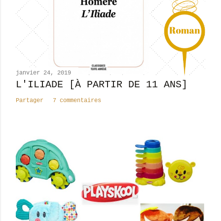
n
c
o
m
m
e
n
janvier 24, 2019
t
L'ILIADE [À PARTIR DE 11 ANS]
a
Partager
7 commentaires
i
r
e