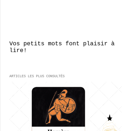
Vos petits mots font plaisir à
lire!
E
n
r
e
ARTICLES LES PLUS CONSULTÉS
g
i
s
t
r
e
r
u