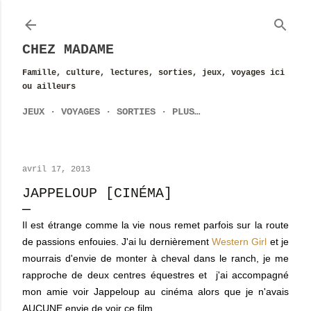
Accéder au contenu principal
CHEZ MADAME
Famille, culture, lectures, sorties, jeux, voyages ici
ou ailleurs
JEUX
VOYAGES
SORTIES
PLUS…
avril 17, 2013
JAPPELOUP [CINÉMA]
Il est étrange comme la vie nous remet parfois sur la route
de passions enfouies. J'ai lu dernièrement
Western Girl
et je
mourrais d'envie de monter à cheval dans le ranch, je me
rapproche de deux centres équestres et j'ai accompagné
mon amie voir Jappeloup au cinéma alors que je n'avais
AUCUNE envie de voir ce film.