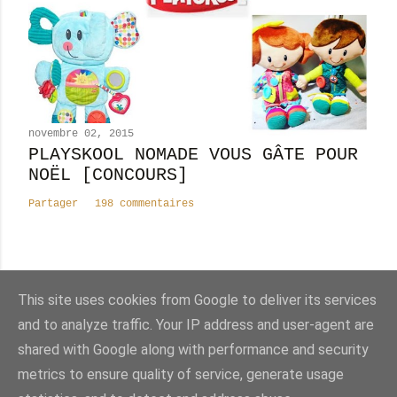
novembre 02, 2015
PLAYSKOOL NOMADE VOUS GÂTE POUR
NOËL [CONCOURS]
Partager
198 commentaires
This site uses cookies from Google to deliver its services
Nombre total de pages vues
and to analyze traffic. Your IP address and user-agent are
shared with Google along with performance and security
Fourni par Blogger
metrics to ensure quality of service, generate usage