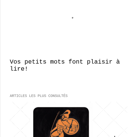
Vos petits mots font plaisir à
lire!
E
n
r
e
ARTICLES LES PLUS CONSULTÉS
g
i
s
t
r
e