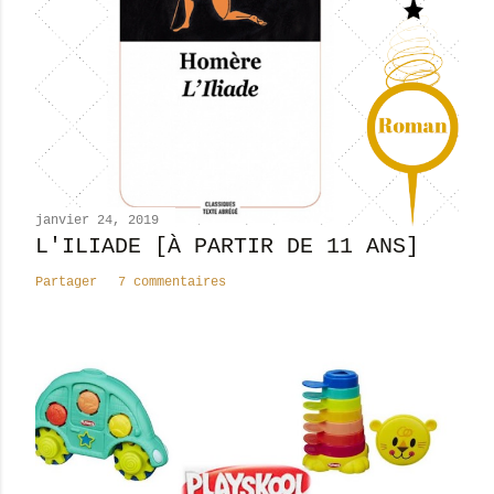
r
u
n
c
o
m
m
e
n
janvier 24, 2019
t
L'ILIADE [À PARTIR DE 11 ANS]
a
Partager
7 commentaires
i
r
e