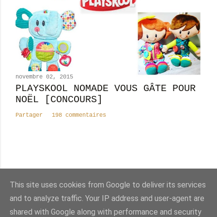
novembre 02, 2015
PLAYSKOOL NOMADE VOUS GÂTE POUR
NOËL [CONCOURS]
Partager
198 commentaires
Nombre total de pages vues
This site uses cookies from Google to deliver its services
8
2
5
2
4
7
5
and to analyze traffic. Your IP address and user-agent are
shared with Google along with performance and security