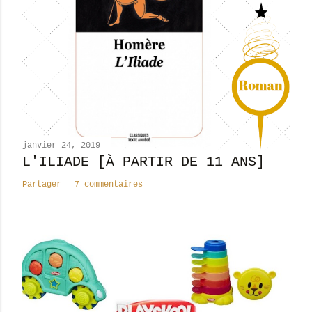
r
u
n
c
o
m
m
e
n
janvier 24, 2019
t
L'ILIADE [À PARTIR DE 11 ANS]
a
Partager
7 commentaires
i
r
e