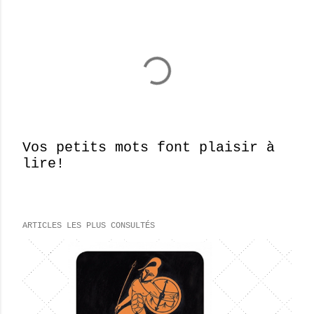
Vos petits mots font plaisir à
lire!
E
n
r
e
ARTICLES LES PLUS CONSULTÉS
g
i
s
t
r
e