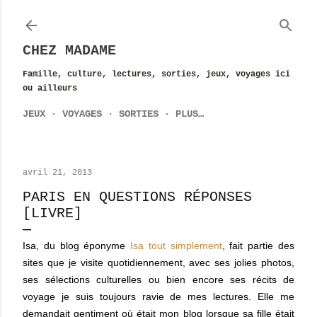
Accéder au contenu principal
CHEZ MADAME
Famille, culture, lectures, sorties, jeux, voyages ici
ou ailleurs
JEUX
VOYAGES
SORTIES
PLUS…
avril 21, 2013
PARIS EN QUESTIONS RÉPONSES
[LIVRE]
Isa, du blog éponyme
Isa tout simplement
, fait partie des
sites que je visite quotidiennement, avec ses jolies photos,
ses sélections culturelles ou bien encore ses récits de
voyage je suis toujours ravie de mes lectures. Elle me
demandait gentiment où était mon blog lorsque sa fille était