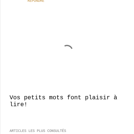
RÉPONDRE
Vos petits mots font plaisir à
lire!
E
n
r
e
ARTICLES LES PLUS CONSULTÉS
g