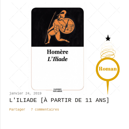
i
s
t
r
e
r
u
n
c
o
m
m
e
n
janvier 24, 2019
t
L'ILIADE [À PARTIR DE 11 ANS]
a
Partager
7 commentaires
i
r
e