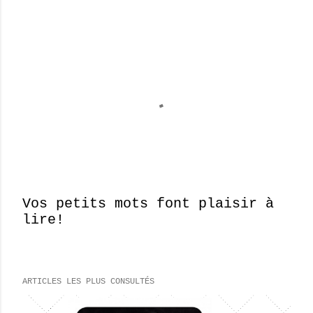
Vos petits mots font plaisir à
lire!
E
n
r
e
ARTICLES LES PLUS CONSULTÉS
g
i