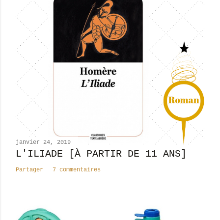
s
t
r
e
r
u
n
c
o
m
m
e
n
janvier 24, 2019
t
L'ILIADE [À PARTIR DE 11 ANS]
a
Partager
7 commentaires
i
r
e