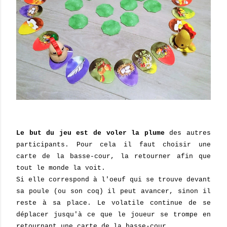
Le but du jeu est de voler la plume
des autres
participants. Pour cela il faut choisir une
carte de la basse-cour, la retourner afin que
tout le monde la voit.
Si elle correspond à l'oeuf qui se trouve devant
sa poule (ou son coq) il peut avancer, sinon il
reste à sa place. Le volatile continue de se
déplacer jusqu'à ce que le joueur se trompe en
retournant une carte de la basse-cour.