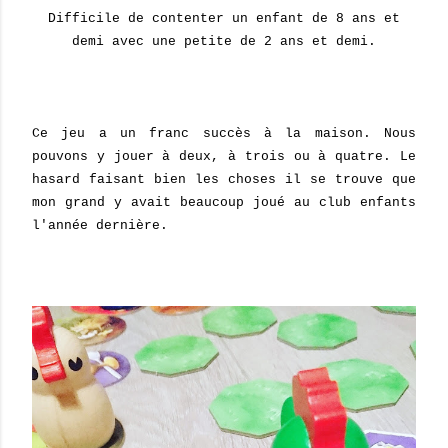
Difficile de contenter un enfant de 8 ans et
demi avec une petite de 2 ans et demi.
Ce jeu a un franc succès à la maison. Nous
pouvons y jouer à deux, à trois ou à quatre. Le
hasard faisant bien les choses il se trouve que
mon grand y avait beaucoup joué au club enfants
l'année dernière.