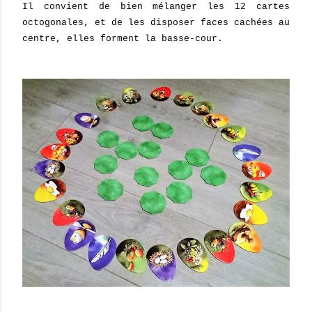
Il convient de bien mélanger les 12 cartes
octogonales, et de les disposer
faces cachées
au
centre, elles forment
la basse-cour.