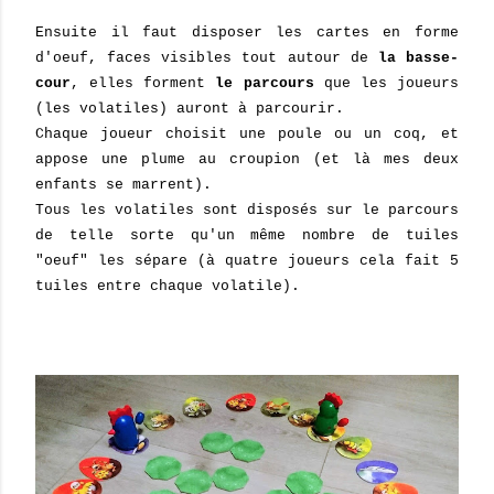
Ensuite il faut disposer les cartes en forme
d'oeuf, faces visibles tout autour de
la basse-
cour
, elles forment
le parcours
que les joueurs
(les volatiles) auront à parcourir.
Chaque joueur choisit une poule ou un coq, et
appose une plume au croupion (et là mes deux
enfants se marrent).
Tous les volatiles sont disposés sur le parcours
de telle sorte qu'un même nombre de tuiles
"oeuf" les sépare (à quatre joueurs cela fait 5
tuiles entre chaque volatile).