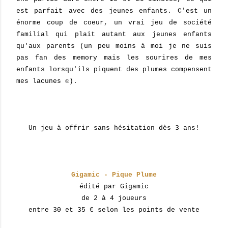
est parfait avec des jeunes enfants. C'est un
énorme coup de coeur, un vrai jeu de société
familial qui plait autant aux jeunes enfants
qu'aux parents (un peu moins à moi je ne suis
pas fan des memory mais les sourires de mes
enfants lorsqu'ils piquent des plumes compensent
mes lacunes ☺).
Un jeu à offrir sans hésitation dès 3 ans!
Gigamic - Pique Plume
édité par Gigamic
de 2 à 4 joueurs
entre 30 et 35 € selon les points de vente