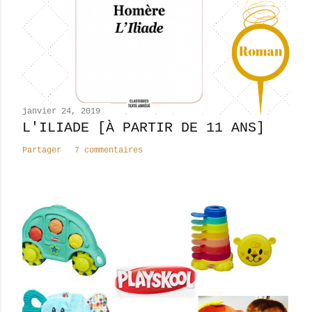
n
c
o
m
m
e
n
janvier 24, 2019
t
L'ILIADE [À PARTIR DE 11 ANS]
a
Partager
7 commentaires
i
r
e