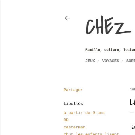
CHEZ
Famille, culture, lectu
JEUX
VOYAGES
SOR
Partager
ja
L
Libellés
à partir de 9 ans
BD
casterman
Ê
Chut les enfants lisent