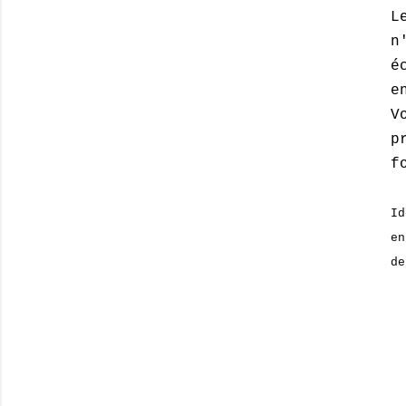
L
n
é
e
V
p
f
Id
en
de