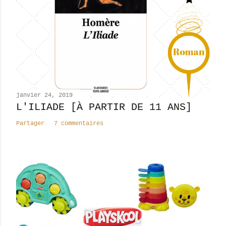
u
n
c
o
m
m
e
n
janvier 24, 2019
t
L'ILIADE [À PARTIR DE 11 ANS]
a
Partager
7 commentaires
i
r
e