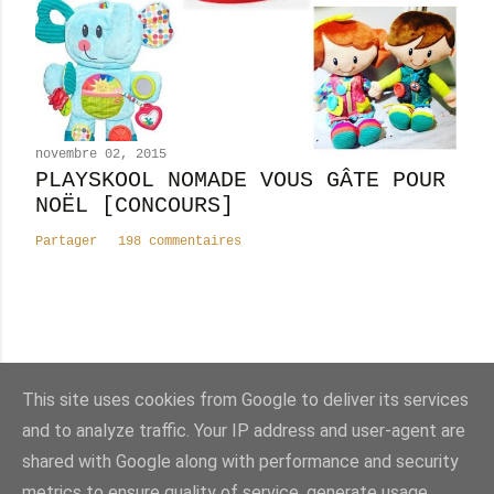
novembre 02, 2015
PLAYSKOOL NOMADE VOUS GÂTE POUR
NOËL [CONCOURS]
Partager
198 commentaires
Nombre total de pages vues
This site uses cookies from Google to deliver its services
8
2
4
4
6
1
3
and to analyze traffic. Your IP address and user-agent are
shared with Google along with performance and security
Fourni par Blogger
metrics to ensure quality of service, generate usage