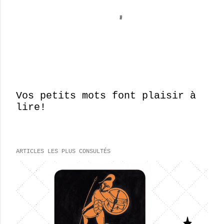
Vos petits mots font plaisir à
lire!
E
n
r
e
ARTICLES LES PLUS CONSULTÉS
g
i
s
t
r
e
r