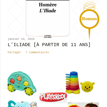
n
c
o
m
m
e
n
janvier 24, 2019
t
L'ILIADE [À PARTIR DE 11 ANS]
a
Partager
7 commentaires
i
r
e