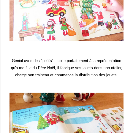
Gén
ial avec des "petits" il c
olle parf
aitement à l
a représenta
tion
qu'a ma fill
e du Père Noël, il fabrique
ses
jouets dans
son atelier,
charge son
traineau
e
t commence la dis
trib
ution
des jouets.