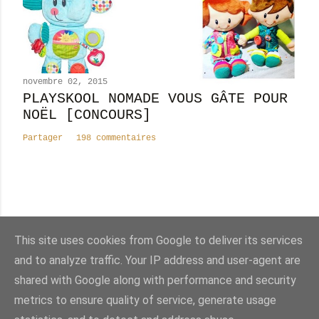
novembre 02, 2015
PLAYSKOOL NOMADE VOUS GÂTE POUR
NOËL [CONCOURS]
Partager
198 commentaires
Nombre total de pages vues
This site uses cookies from Google to deliver its services
8
2
4
3
7
8
9
and to analyze traffic. Your IP address and user-agent are
shared with Google along with performance and security
Fourni par Blogger
metrics to ensure quality of service, generate usage