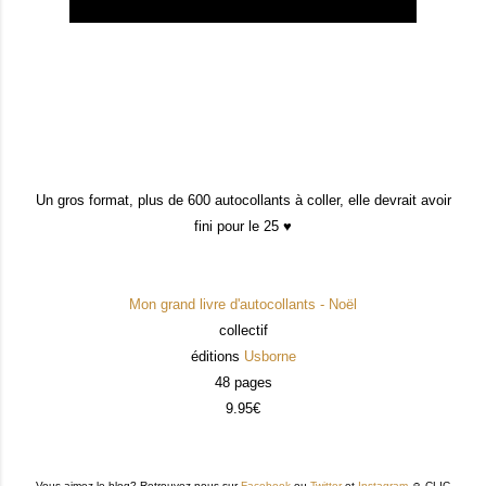
Un gros format, plus de 600 autocollants à coller, elle devrait avoir
fini pour le 25 ♥
Mon grand livre d'autocollants - Noël
collectif
éditions
Usborne
48 pages
9.95€
Vous aimez le blog? Retrouvez nous sur
Facebook
ou
Twitter
et
Instagram
☺ CLIC