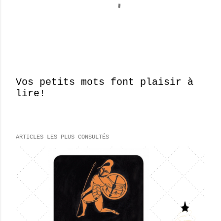
Vos petits mots font plaisir à
lire!
E
n
r
e
ARTICLES LES PLUS CONSULTÉS
g
i
s
t
r
e
r
u