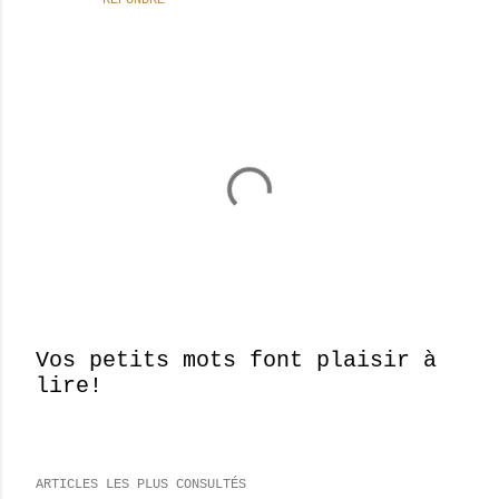
RÉPONDRE
Vos petits mots font plaisir à
lire!
E
n
r
e
ARTICLES LES PLUS CONSULTÉS
g