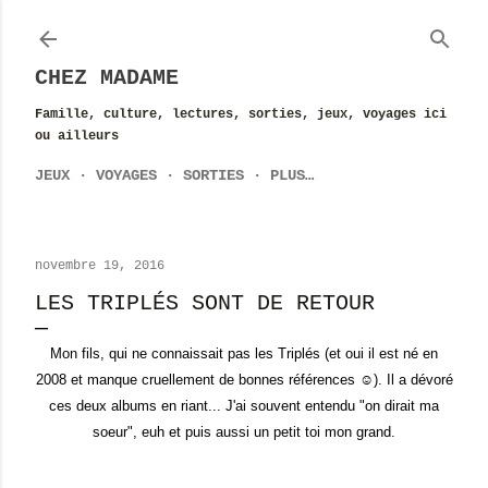
Accéder au contenu principal
CHEZ MADAME
Famille, culture, lectures, sorties, jeux, voyages ici
ou ailleurs
JEUX
VOYAGES
SORTIES
PLUS…
novembre 19, 2016
LES TRIPLÉS SONT DE RETOUR
Mon fils, qui ne connaissait pas les Triplés (et oui il est né en
2008 et manque cruellement de bonnes références ☺). Il a dévoré
ces deux albums en riant... J'ai souvent entendu "on dirait ma
soeur", euh et puis aussi un petit toi mon grand.