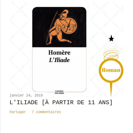
i
s
t
r
e
r
u
n
c
o
m
m
e
n
janvier 24, 2019
t
L'ILIADE [À PARTIR DE 11 ANS]
a
Partager
7 commentaires
i
r
e