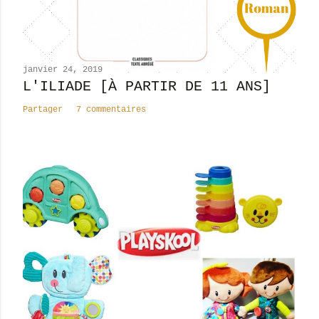
o
m
m
e
n
janvier 24, 2019
t
L'ILIADE [À PARTIR DE 11 ANS]
a
Partager
7 commentaires
i
r
e