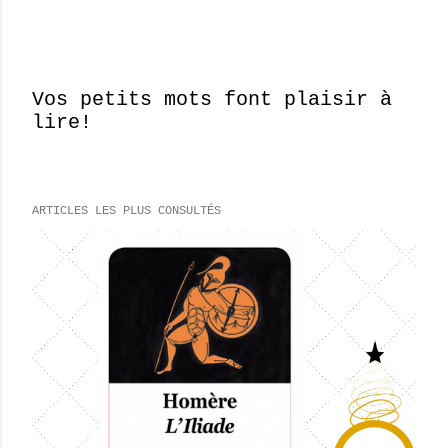
Vos petits mots font plaisir à
lire!
E
n
r
e
ARTICLES LES PLUS CONSULTÉS
g
i
s
t
r
e
r
u
n
c