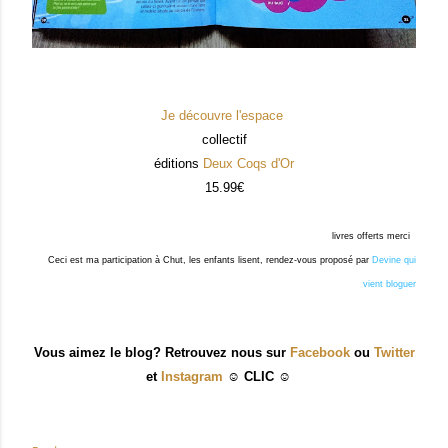
Je découvre l'espace
collectif
éditions
Deux Coqs d'Or
15.99€
livres offerts merci
Ceci est ma participation à Chut, les enfants lisent, rendez-vous proposé par
Devine qui
vient bloguer
Vous aimez le blog? Retrouvez nous sur
Facebook
ou
Twitter
et
Instagram
☺ CLIC ☺