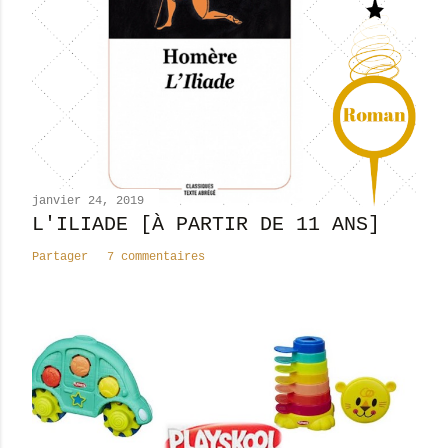
r
u
n
c
o
m
m
e
n
janvier 24, 2019
t
L'ILIADE [À PARTIR DE 11 ANS]
a
Partager
7 commentaires
i
r
e