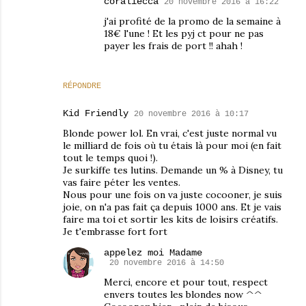
coraliecca
20 novembre 2016 à 16:22
j'ai profité de la promo de la semaine à
18€ l'une ! Et les pyj ct pour ne pas
payer les frais de port !! ahah !
RÉPONDRE
Kid Friendly
20 novembre 2016 à 10:17
Blonde power lol. En vrai, c'est juste normal vu
le milliard de fois où tu étais là pour moi (en fait
tout le temps quoi !).
Je surkiffe tes lutins. Demande un % à Disney, tu
vas faire péter les ventes.
Nous pour une fois on va juste cocooner, je suis
joie, on n'a pas fait ça depuis 1000 ans. Et je vais
faire ma toi et sortir les kits de loisirs créatifs.
Je t'embrasse fort fort
appelez moi Madame
20 novembre 2016 à 14:50
Merci, encore et pour tout, respect
envers toutes les blondes now ^^