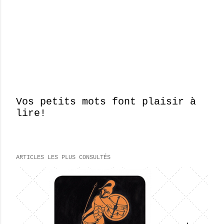
Vos petits mots font plaisir à
lire!
E
n
r
e
ARTICLES LES PLUS CONSULTÉS
g
i
s
t
r
e