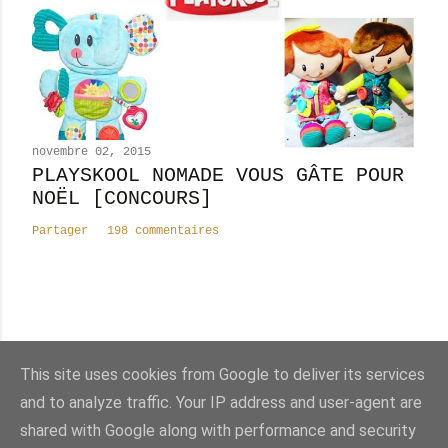
novembre 02, 2015
PLAYSKOOL NOMADE VOUS GÂTE POUR
NOËL [CONCOURS]
Partager
198 commentaires
Nombre total de pages vues
This site uses cookies from Google to deliver its services
8
2
4
3
7
8
8
and to analyze traffic. Your IP address and user-agent are
shared with Google along with performance and security