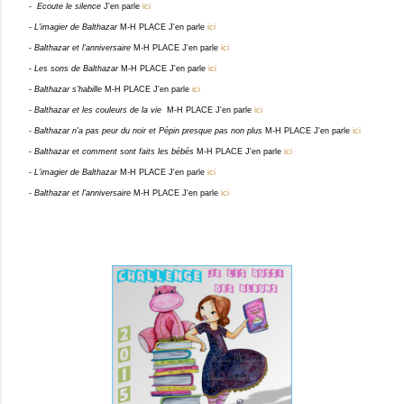
-
Ecoute le silence
J'en parle
ici
-
L'imagier de Balthazar
M-H PLACE J'en parle
ici
-
Balthazar et l'anniversaire
M-H PLACE
J'en parle
ici
-
Les sons de Balthazar
M-H PLACE
J'en parle
ici
-
Balthazar s'habille
M-H PLACE
J'en parle
ici
-
Balthazar et les couleurs de la vie
M-H PLACE J'en parle
ici
-
Balthazar n'a pas peur du noir et Pépin presque pas non plus
M-H PLACE J'en parle
ici
-
Balthazar et comment sont faits les bébés
M-H PLACE J'en parle
ici
-
L'imagier de Balthazar
M-H PLACE J'en parle
ici
-
Balthazar et l'anniversaire
M-H PLACE J'en parle
ici