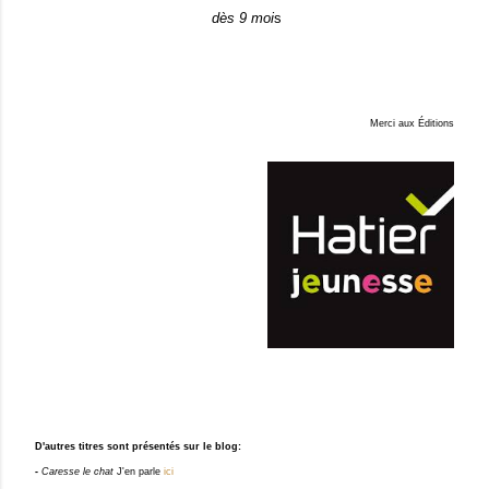
dès 9 moi
s
Merci aux Éditions
D'
autres titres sont présentés sur le blog:
-
Caresse le chat
J'en parle
ici