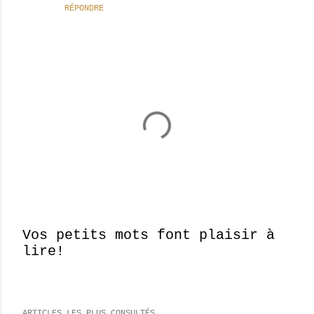
RÉPONDRE
Vos petits mots font plaisir à
lire!
E
n
r
e
ARTICLES LES PLUS CONSULTÉS