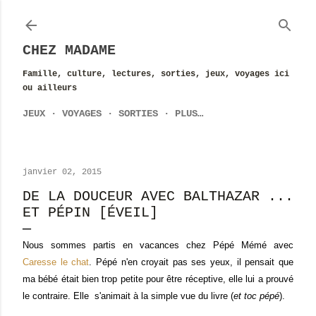
Accéder au contenu principal
CHEZ MADAME
Famille, culture, lectures, sorties, jeux, voyages ici
ou ailleurs
JEUX
VOYAGES
SORTIES
PLUS…
janvier 02, 2015
DE LA DOUCEUR AVEC BALTHAZAR ...
ET PÉPIN [ÉVEIL]
Nous sommes partis en vacances chez Pépé Mémé avec
Caresse le chat
. Pépé n'en croyait pas ses yeux, il pensait que
ma bébé était bien trop petite pour être réceptive, elle lui a prouvé
le contraire. Elle s'animait à la simple vue du livre (
et toc pépé
).