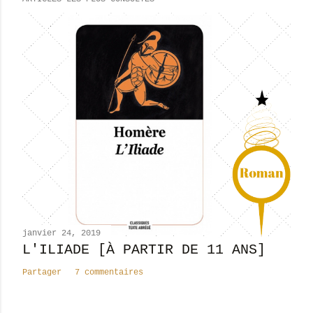
g
i
s
t
r
e
r
u
n
c
o
m
m
e
n
janvier 24, 2019
t
L'ILIADE [À PARTIR DE 11 ANS]
a
Partager
7 commentaires
i
r
e