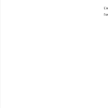
L’
l’o