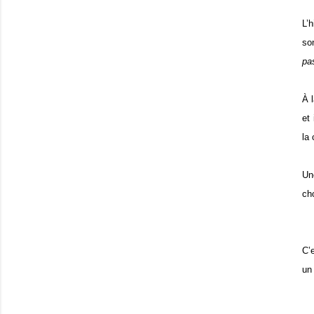
L’h
so
pa
À l
et
la
Une
ch
C’
un