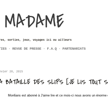
Accéder au contenu principal
 MADAME
res, sorties, jeux, voyages ici ou ailleurs
TIES
REVUE DE PRESSE
F.A.Q
PARTENARIATS
nvier 20, 2015
A BATAILLE DES SLIPS [JE LIS TOUT S
Mon6ans est abonné à J'aime lire et ce mois-ci nous avons un énorme 