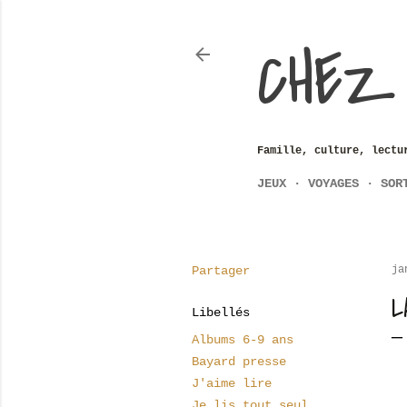
CHEZ
Famille, culture, lectu
JEUX
VOYAGES
SOR
Partager
ja
L
Libellés
Albums 6-9 ans
Bayard presse
J'aime lire
Je lis tout seul