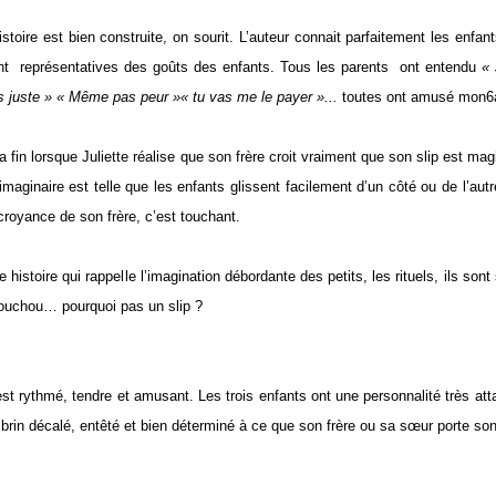
istoire est bien construite, on sourit. L’auteur connait parfaitement les enfant
nt représentatives des goûts des enfants. Tous les parents ont entendu
« 
s juste » « Même pas peur »« tu vas me le payer »...
toutes ont amusé mon6
a fin lorsque Juliette réalise que son frère croit vraiment que son slip est magiq
 imaginaire est telle que les enfants glissent facilement d’un côté ou de l’aut
 croyance de son frère, c’est touchant.
 histoire qui rappelle l’imagination débordante des petits, les rituels, ils son
ouchou… pourquoi pas un slip ?
est rythmé, tendre et amusant. Les trois enfants ont une personnalité très atta
 brin décalé, entêté et bien déterminé à ce que son frère ou sa sœur porte son