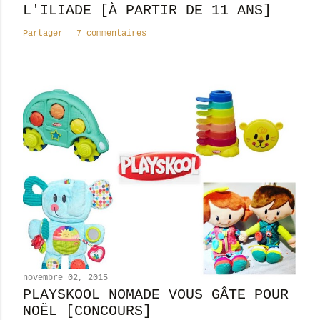
t
L'ILIADE [À PARTIR DE 11 ANS]
a
Partager
7 commentaires
i
r
e
novembre 02, 2015
PLAYSKOOL NOMADE VOUS GÂTE POUR
NOËL [CONCOURS]